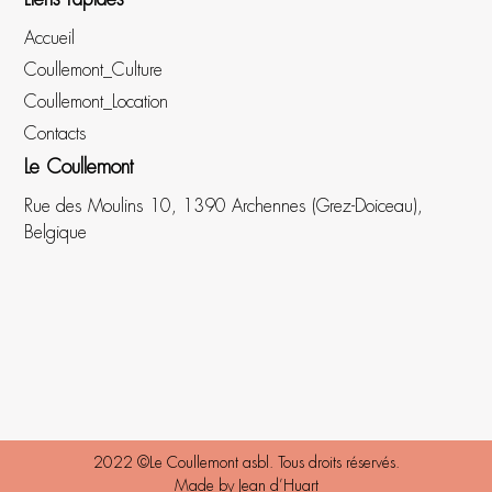
Accueil
Coullemont_Culture
Coullemont_Location
Contacts
Le Coullemont
Rue des Moulins 10, 1390 Archennes (Grez-Doiceau),
Belgique
2022 ©Le Coullemont asbl. Tous droits réservés.
Made by
Jean d’Huart