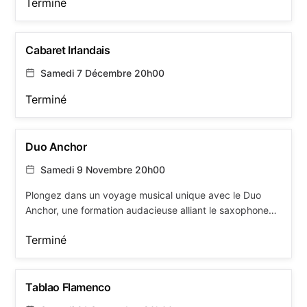
Terminé
Cabaret Irlandais
Samedi 7 Décembre 20h00
Terminé
Duo Anchor
Samedi 9 Novembre 20h00
Plongez dans un voyage musical unique avec le Duo
Anchor, une formation audacieuse alliant le saxophone
d’Alexia Van Acker, le violoncelle d’Alexandre Bughin et la
Terminé
voix d’Esther Fisher-Barnicol. À travers des
arrangements originaux, le trio vous invite à explorer des
sonorités venues des quatre coins de l’Europe, du fado
aux musiques celtiques et slaves, en passant par le
Tablao Flamenco
répertoire classique inspiré par l’âme des peuples.