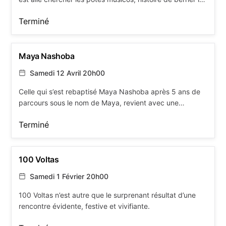
grande faucheuse en rigolant un peu. Ballades folk et
Terminé
rengaines fantaisistes.
Maya Nashoba
Samedi 12 Avril 20h00
Celle qui s’est rebaptisé Maya Nashoba après 5 ans de
parcours sous le nom de Maya, revient avec une
nouvelle proposition, avec son premier album, en
Terminé
français cette fois … L’aventure artistique démarre en
2017, avec un premier EP « Mavi Bon’jouk et cette envie
de revendiquer son appartenance belgo-turque, Maya
mêle la langue natale de sa maman avec le français.
100 Voltas
Samedi 1 Février 20h00
100 Voltas n’est autre que le surprenant résultat d’une
rencontre évidente, festive et vivifiante.