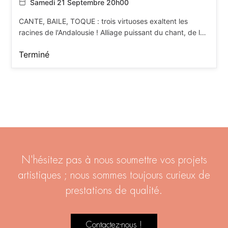
Samedi 21 Septembre 20h00
CANTE, BAILE, TOQUE : trois virtuoses exaltent les
racines de l'Andalousie ! Alliage puissant du chant, de la
danse et de la guitare, le Flamenco captive par sa force
Terminé
d’expression.
N'hésitez pas à nous soumettre vos projets
artistiques ; nous sommes toujours curieux de
prestations de qualité.
Contactez-nous !